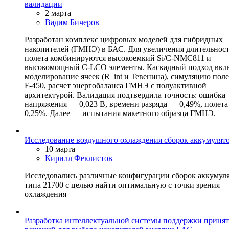
валидации
2 марта
Вадим Бичеров
Разработан комплекс цифровых моделей для гибридных
накопителей (ГМНЭ) в БАС. Для увеличения длительнос
полета комбинируются высокоемкий Si/C-NMC811 и
высокомощный С-LCO элементы. Каскадный подход вклю
моделирование ячеек (R_int и Тевенина), симуляцию поле
F-450, расчет энергобаланса ГМНЭ с полуактивной
архитектурой. Валидация подтвердила точность: ошибка
напряжения — 0,023 В, времени разряда — 0,49%, полет
0,25%. Далее — испытания макетного образца ГМНЭ.
Исследование воздушного охлаждения сборок аккумулят
10 марта
Кирилл Феклистов
Исследовались различные конфигурации сборок аккумул
типа 21700 с целью найти оптимальную с точки зрения
охлаждения
Разработка интеллектуальной системы поддержки приня