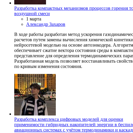
Разработка компактных механизмов процессов горения т
воздушной смеси
1 марта
Александр Захаров
В ходе работы разработан метод ускорения газодинамиче
расчетов путем замены вычисления химической кинетик
нейросетевой моделью на основе автоэнкодера. Алгорит
обеспечивает сжатие вектора состояния среды в компакт
представление для определения термодинамических пара
Разработанная модель позволяет восстанавливать свойств
по кривым изменения состояния.
Разработка комплекса цифровых моделей для оценки
применимости гибридных накопителей энергии в беспи
авиационных системах с учётом термодинамики и каска