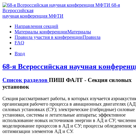
68-я
Всероссийская
научная конференция МФТИ
Направления секций
Материалы конференции
Материалы
Правила участия в конференции
Правила
FAQ
Вход
68-я Всероссийская научная конфере
Список разделов
ПИШ ФАЛТ - Секция силовых
установок
Секция рассматривает работы, в которых изучается аэроакустик
организация рабочего процесса в авиационных двигателях (АД
силовых установках (СУ); электрические (гибридные) силовые
установки, системы и летательные аппараты; эффективное
использование новых источников энергии в АД и СУ; численн
моделирование процессов в АД и СУ; процессы обледенения; 
оптимизации элементов АД и СУ.