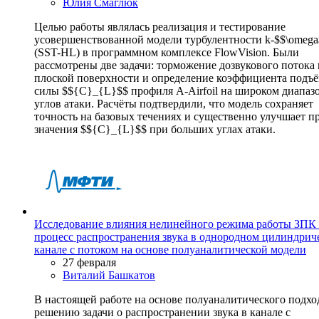
Юлия Смаглюк
Целью работы являлась реализация и тестирование
усовершенствованной модели турбулентности k-$$\omeg
(SST-HL) в программном комплексе FlowVision. Были
рассмотрены две задачи: торможение дозвукового потока 
плоской поверхности и определение коэффициента подъ
силы $${C}_{L}$$ профиля A-Airfoil на широком диапаз
углов атаки. Расчёты подтвердили, что модель сохраняет
точность на базовых течениях и существенно улучшает п
значения $${C}_{L}$$ при больших углах атаки.
Исследование влияния нелинейного режима работы ЗПК
процесс распространения звука в однородном цилиндрич
канале с потоком на основе полуаналитической модели
27 февраля
Виталий Башкатов
В настоящей работе на основе полуаналитического подхо
решению задачи о распространении звука в канале с