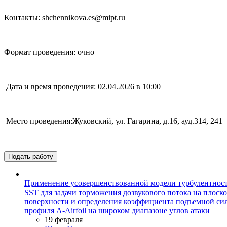
Контакты: shchennikova.es@mipt.ru
Формат проведения: очно
Дата и время проведения: 02.04.2026 в 10:00
Место проведения:Жуковский, ул. Гагарина, д.16, ауд.314, 241
Подать работу
Применение усовершенствованной модели турбулентност
SST для задачи торможения дозвукового потока на плоск
поверхности и определения коэффициента подъемной си
профиля A-Airfoil на широком диапазоне углов атаки
19 февраля