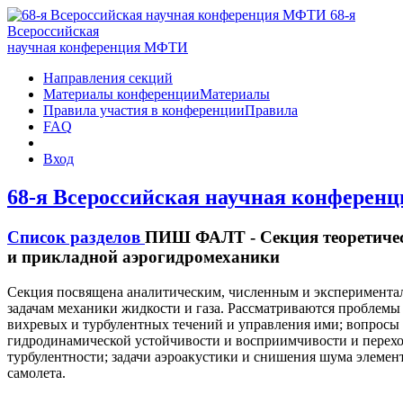
68-я
Всероссийская
научная конференция МФТИ
Направления секций
Материалы конференции
Материалы
Правила участия в конференции
Правила
FAQ
Вход
68-я Всероссийская научная конфере
Список разделов
ПИШ ФАЛТ - Секция теоретиче
и прикладной аэрогидромеханики
Секция посвящена аналитическим, численным и эксперимент
задачам механики жидкости и газа. Рассматриваются проблемы
вихревых и турбулентных течений и управления ими; вопросы
гидродинамической устойчивости и восприимчивости и перехо
турбулентности; задачи аэроакустики и снишения шума элемен
самолета.