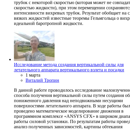
трубок с некоторой скоростью (которая может не совпадат
скоростью жидкости), при этом перемещении сохраняютс
интенсивности вихревых трубок. Результат обобщает на 
вязких жидкостей известные теоремы Гельмгольца о вихр
идеальной баротропной жидкости.
Исследование метода создания вертикальной силы для
летательного аппарата вертикального взлета и посадки
1 марта
Виталий Тропин
В данной работе проводилось исследование малоизученн
способа получения вертикальной силы путем создания об
пониженного давления над неподвижными несущими
поверхностями летательного аппарата. В ходе работы бы
проведено математическое моделирование движения в
программном комплексе «ANSYS CFX» в широком диапа
работы силовой установки. По результатам работы прове
анализ полученных зависимостей, картины обтекания