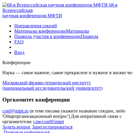
68-я
Всероссийская
научная конференция МФТИ
Направления секций
Материалы конференции
Материалы
Правила участия в конференции
Правила
FAQ
Вход
Конференции
Наука — самое важное, самое прекрасное и нужное в жизни че
Московский физико-технический институт
(национальный исследовательский университет)
Оргкомитет конференции
conf@mipt.ru
(в теме письма укажите название секции, либо
'Общеорганизационный вопрос')
Для оперативной связи с
оргкомитетом:
t.me/conf65mipt
Задать вопрос
Зарегистрироваться
Правовая информация